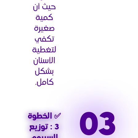
حيث أن
كمية
صغيرة
تكفي
لتغطية
الأسنان
بشكل
كامل.
✅ الخطوة
3 : توزيع