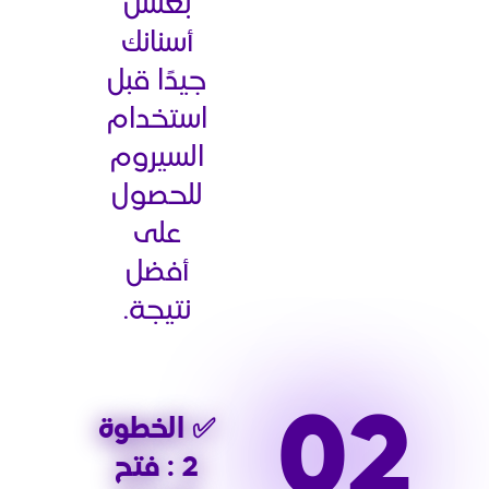
بغسل
أسنانك
جيدًا قبل
استخدام
السيروم
للحصول
على
أفضل
نتيجة.
✅ الخطوة
2 : فتح