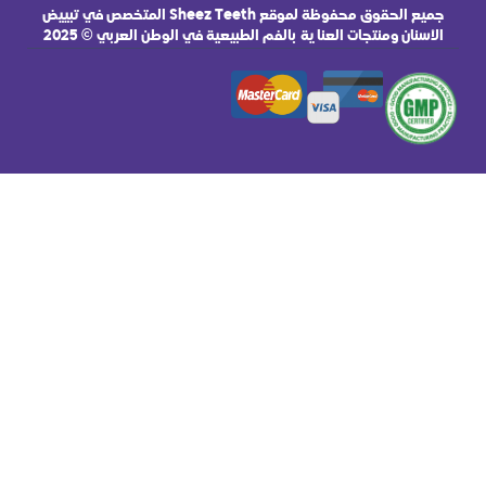
جميع الحقوق محفوظة لموقع Sheez Teeth المتخصص في تبييض
اية بالفم الطبيعية في الوطن العربي © 2025