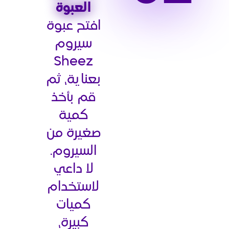
العبوة
افتح عبوة
سيروم
Sheez
بعناية، ثم
قم بأخذ
كمية
صغيرة من
السيروم.
لا داعي
لاستخدام
كميات
كبيرة،