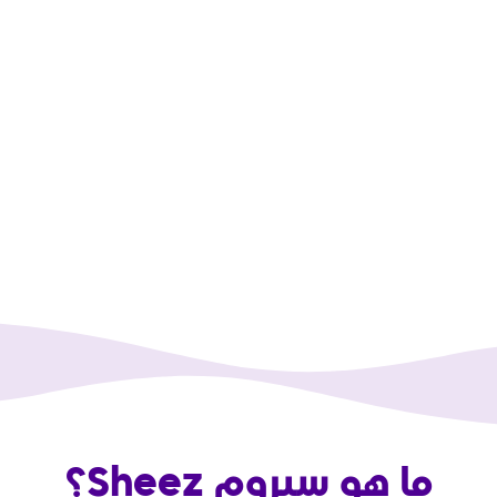
روم Sheez؟