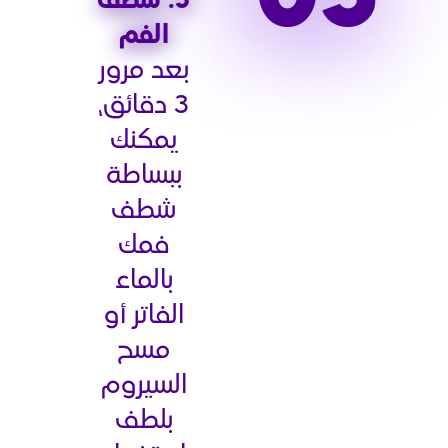
5: شطف
الفم
بعد مرور
3 دقائق،
يمكنك
ببساطة
شطف
فمك
بالماء
الفاتر أو
مسح
السيروم
بلطف