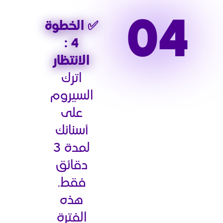
✅ الخطوة
4 :
الانتظار
اترك
السيروم
على
أسنانك
لمدة 3
دقائق
فقط.
هذه
الفترة