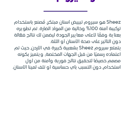
يروم تبييض أسنان مبتكر، مُصنع باستخدام
كيبة آمنة 100% وخالية من المواد الضارة. تم تطويره
ى معايير الجودة ليضمن لك نتائج فعّالة
حة الأسنان أو اللثة.
يتمتع سيروم Sheez بشعبية كبيرة في الأردن، حيث تم
ن قبل الجهات المختصة، ويتميز بكونه
قيق نتائج فورية وآمنة من أول
سبب بأي حساسية أو تلف لمينا الأسنان.