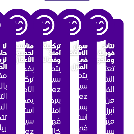
سهل
تركيبة
مناسب
لا
الاستخدام
آمنة
لجميع
حاجة
في
وفعالة
الأعمار
لزيارة
المنزل
الطبيب
يتمتع
بفضل
يتميز
مقارنةً
سيروم
تركيبته
سيروم
بالعلاجات
Sheez
الآمنة،
Sheez
التقليدية
بتركيبة
يمكن
بسهولة
التي
آمنة،
استخدام
استخدامه
تتطلب
فهو
سيروم
في
زيارات
خالٍ
Sheez